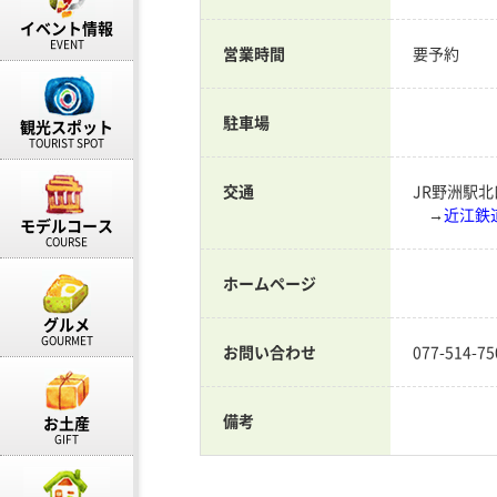
イベント情報
EVENT
営業時間
要予約
歴史＆文化
駐車場
観光スポット
遊ぶ
TOURIST SPOT
交通
JR野洲駅
→
近江鉄
モデルコース
COURSE
ホームページ
グルメ
GOURMET
お問い合わせ
077-514
備考
お土産
GIFT