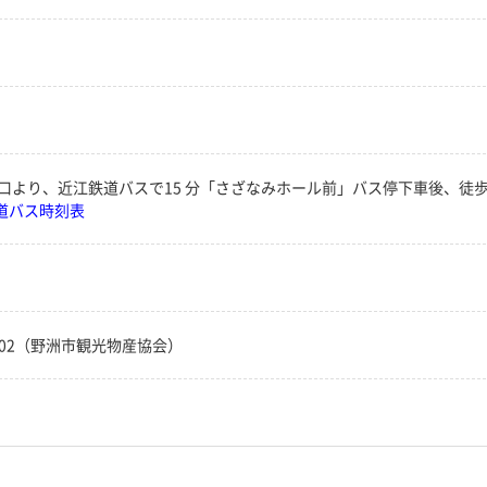
北口より、近江鉄道バスで15 分「さざなみホール前」バス停下車後、徒
道バス時刻表
-7502（野洲市観光物産協会）