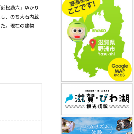
「近松勘六」ゆかり
隠し、のち大石内蔵
した。現在の建物