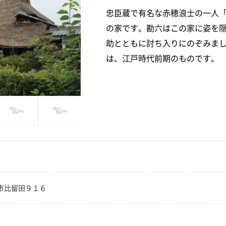
忠臣蔵で有名な赤穂浪士の一人
の家です。勘六はこの家に姿を
助とともに討ち入りにのぞみま
は、江戸時代前期のものです。
市比留田９１６